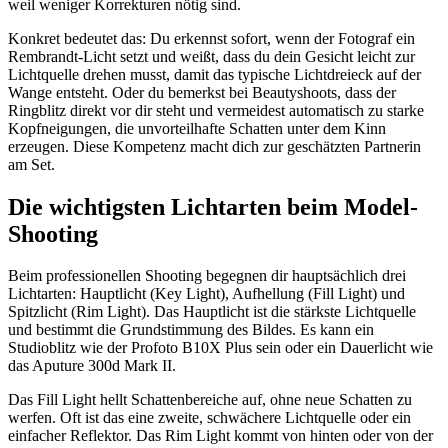
weil weniger Korrekturen nötig sind.
Konkret bedeutet das: Du erkennst sofort, wenn der Fotograf ein
Rembrandt-Licht setzt und weißt, dass du dein Gesicht leicht zur
Lichtquelle drehen musst, damit das typische Lichtdreieck auf der
Wange entsteht. Oder du bemerkst bei Beautyshoots, dass der
Ringblitz direkt vor dir steht und vermeidest automatisch zu starke
Kopfneigungen, die unvorteilhafte Schatten unter dem Kinn
erzeugen. Diese Kompetenz macht dich zur geschätzten Partnerin
am Set.
Die wichtigsten Lichtarten beim Model-
Shooting
Beim professionellen Shooting begegnen dir hauptsächlich drei
Lichtarten: Hauptlicht (Key Light), Aufhellung (Fill Light) und
Spitzlicht (Rim Light). Das Hauptlicht ist die stärkste Lichtquelle
und bestimmt die Grundstimmung des Bildes. Es kann ein
Studioblitz wie der Profoto B10X Plus sein oder ein Dauerlicht wie
das Aputure 300d Mark II.
Das Fill Light hellt Schattenbereiche auf, ohne neue Schatten zu
werfen. Oft ist das eine zweite, schwächere Lichtquelle oder ein
einfacher Reflektor. Das Rim Light kommt von hinten oder von der