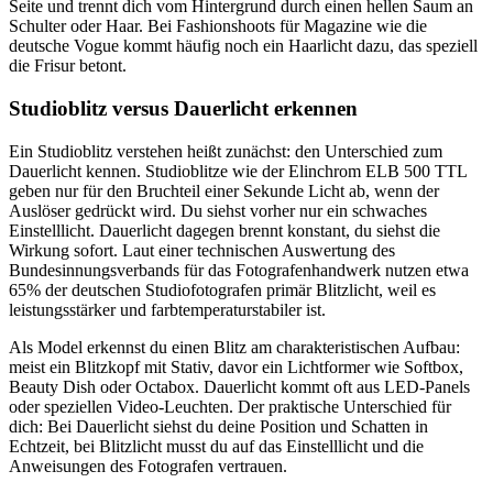
Seite und trennt dich vom Hintergrund durch einen hellen Saum an
Schulter oder Haar. Bei Fashionshoots für Magazine wie die
deutsche Vogue kommt häufig noch ein Haarlicht dazu, das speziell
die Frisur betont.
Studioblitz versus Dauerlicht erkennen
Ein Studioblitz verstehen heißt zunächst: den Unterschied zum
Dauerlicht kennen. Studioblitze wie der Elinchrom ELB 500 TTL
geben nur für den Bruchteil einer Sekunde Licht ab, wenn der
Auslöser gedrückt wird. Du siehst vorher nur ein schwaches
Einstelllicht. Dauerlicht dagegen brennt konstant, du siehst die
Wirkung sofort. Laut einer technischen Auswertung des
Bundesinnungsverbands für das Fotografenhandwerk nutzen etwa
65% der deutschen Studiofotografen primär Blitzlicht, weil es
leistungsstärker und farbtemperaturstabiler ist.
Als Model erkennst du einen Blitz am charakteristischen Aufbau:
meist ein Blitzkopf mit Stativ, davor ein Lichtformer wie Softbox,
Beauty Dish oder Octabox. Dauerlicht kommt oft aus LED-Panels
oder speziellen Video-Leuchten. Der praktische Unterschied für
dich: Bei Dauerlicht siehst du deine Position und Schatten in
Echtzeit, bei Blitzlicht musst du auf das Einstelllicht und die
Anweisungen des Fotografen vertrauen.