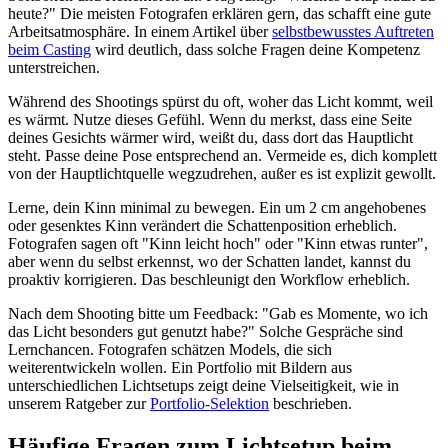
heute?" Die meisten Fotografen erklären gern, das schafft eine gute
Arbeitsatmosphäre. In einem Artikel über
selbstbewusstes Auftreten
beim Casting
wird deutlich, dass solche Fragen deine Kompetenz
unterstreichen.
Während des Shootings spürst du oft, woher das Licht kommt, weil
es wärmt. Nutze dieses Gefühl. Wenn du merkst, dass eine Seite
deines Gesichts wärmer wird, weißt du, dass dort das Hauptlicht
steht. Passe deine Pose entsprechend an. Vermeide es, dich komplett
von der Hauptlichtquelle wegzudrehen, außer es ist explizit gewollt.
Lerne, dein Kinn minimal zu bewegen. Ein um 2 cm angehobenes
oder gesenktes Kinn verändert die Schattenposition erheblich.
Fotografen sagen oft "Kinn leicht hoch" oder "Kinn etwas runter",
aber wenn du selbst erkennst, wo der Schatten landet, kannst du
proaktiv korrigieren. Das beschleunigt den Workflow erheblich.
Nach dem Shooting bitte um Feedback: "Gab es Momente, wo ich
das Licht besonders gut genutzt habe?" Solche Gespräche sind
Lernchancen. Fotografen schätzen Models, die sich
weiterentwickeln wollen. Ein Portfolio mit Bildern aus
unterschiedlichen Lichtsetups zeigt deine Vielseitigkeit, wie in
unserem Ratgeber zur
Portfolio-Selektion
beschrieben.
Häufige Fragen zum Lichtsetup beim