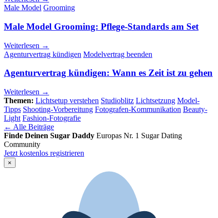
Male Model
Grooming
Male Model Grooming: Pflege-Standards am Set
Weiterlesen →
Agenturvertrag kündigen
Modelvertrag beenden
Agenturvertrag kündigen: Wann es Zeit ist zu gehen
Weiterlesen →
Themen:
Lichtsetup verstehen
Studioblitz
Lichtsetzung
Model-
Tipps
Shooting-Vorbereitung
Fotografen-Kommunikation
Beauty-
Light
Fashion-Fotografie
← Alle Beiträge
Finde Deinen Sugar Daddy
Europas Nr. 1 Sugar Dating
Community
Jetzt kostenlos registrieren
×