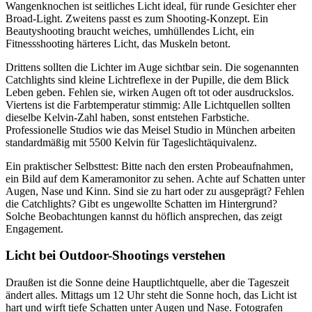
Wangenknochen ist seitliches Licht ideal, für runde Gesichter eher
Broad-Light. Zweitens passt es zum Shooting-Konzept. Ein
Beautyshooting braucht weiches, umhüllendes Licht, ein
Fitnessshooting härteres Licht, das Muskeln betont.
Drittens sollten die Lichter im Auge sichtbar sein. Die sogenannten
Catchlights sind kleine Lichtreflexe in der Pupille, die dem Blick
Leben geben. Fehlen sie, wirken Augen oft tot oder ausdruckslos.
Viertens ist die Farbtemperatur stimmig: Alle Lichtquellen sollten
dieselbe Kelvin-Zahl haben, sonst entstehen Farbstiche.
Professionelle Studios wie das Meisel Studio in München arbeiten
standardmäßig mit 5500 Kelvin für Tageslichtäquivalenz.
Ein praktischer Selbsttest: Bitte nach den ersten Probeaufnahmen,
ein Bild auf dem Kameramonitor zu sehen. Achte auf Schatten unter
Augen, Nase und Kinn. Sind sie zu hart oder zu ausgeprägt? Fehlen
die Catchlights? Gibt es ungewollte Schatten im Hintergrund?
Solche Beobachtungen kannst du höflich ansprechen, das zeigt
Engagement.
Licht bei Outdoor-Shootings verstehen
Draußen ist die Sonne deine Hauptlichtquelle, aber die Tageszeit
ändert alles. Mittags um 12 Uhr steht die Sonne hoch, das Licht ist
hart und wirft tiefe Schatten unter Augen und Nase. Fotografen