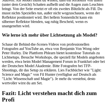
Stativen. Als Model musst du wissen, dass ein Reflektor von unten
(unter dem Gesicht) Schatten aufhellt und die Augen zum Leuchten
bringt. Von der Seite ersetzt er oft ein zweites Blitzlicht als Fill. Du
musst nichts Spezielles tun, außer nicht wegzuschauen, wenn der
Reflektor positioniert wird. Bei hellem Sonnenlicht kann ein
silberner Reflektor blenden, sag ruhig Bescheid, wenn es
unangenehm wird.
Wie lerne ich mehr über Lichtsetzung als Model?
Schaue dir Behind-the-Scenes-Videos von professionellen
Fotografen auf YouTube an, etwa von Benjamin Von Wong oder
Peter Hurley. Die Plattform Phlearn bietet kostenlose Tutorials zu
Lichtsetups. Besuche Workshops, die speziell für Models angeboten
werden, etwa beim Model Management Forum in Frankfurt oder bei
der Deutschen Model Akademie. Bitte Fotografen bei TFP-
Shootings, dir das Setup zu erklären. Lies Fachbücher wie "Light:
Science and Magic" von Fil Hunter (verfügbar auf Deutsch als
"Licht: Wissenschaft und Magie"). Je mehr du verstehst, desto
wertvoller wirst du am Set.
Fazit: Licht verstehen macht dich zum
Profi