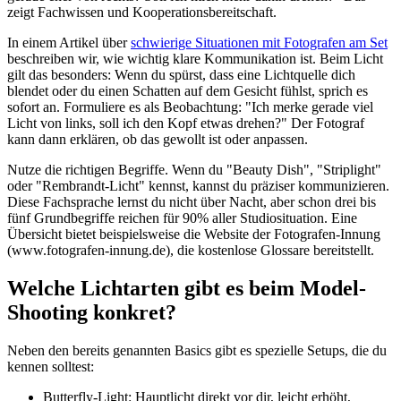
zeigt Fachwissen und Kooperationsbereitschaft.
In einem Artikel über
schwierige Situationen mit Fotografen am Set
beschreiben wir, wie wichtig klare Kommunikation ist. Beim Licht
gilt das besonders: Wenn du spürst, dass eine Lichtquelle dich
blendet oder du einen Schatten auf dem Gesicht fühlst, sprich es
sofort an. Formuliere es als Beobachtung: "Ich merke gerade viel
Licht von links, soll ich den Kopf etwas drehen?" Der Fotograf
kann dann erklären, ob das gewollt ist oder anpassen.
Nutze die richtigen Begriffe. Wenn du "Beauty Dish", "Striplight"
oder "Rembrandt-Licht" kennst, kannst du präziser kommunizieren.
Diese Fachsprache lernst du nicht über Nacht, aber schon drei bis
fünf Grundbegriffe reichen für 90% aller Studiosituation. Eine
Übersicht bietet beispielsweise die Website der Fotografen-Innung
(www.fotografen-innung.de), die kostenlose Glossare bereitstellt.
Welche Lichtarten gibt es beim Model-
Shooting konkret?
Neben den bereits genannten Basics gibt es spezielle Setups, die du
kennen solltest:
Butterfly-Light: Hauptlicht direkt vor dir, leicht erhöht,