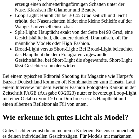
erzeugt einen schmetterlingsförmigen Schatten unter der
Nase. Klassisch für Glamour und Beauty.
Loop-Light: Hauptlicht bei 30-45 Grad seitlich und leicht
erhöht, der Nasenschatten bildet eine kleine Schleife auf der
Wange. Universell einsetzbar.
Split-Light: Hauptlicht exakt von der Seite bei 90 Grad, eine
Gesichtshälfte hell, die andere dunkel. Dramatisch, oft für
männliche Models oder High-Fashion.
Broad-Light versus Short-Light: Bei Broad-Light beleuchtet
das Hauptlicht die dem Fotografen zugewandte
Gesichtshälfte, bei Short-Light die abgewandte. Short-Light
lässt Gesichter schmaler wirken.
Bei einem typischen Editorial-Shooting für Magazine wie Harper's
Bazaar Deutschland kommen oft Kombinationen zum Einsatz. Laut
einem Interview mit dem Berliner Fashion-Fotografen Rankin in der
Zeitschrift PAGE (Ausgabe 03/2023) nutzt er bevorzugt Loop-Light
mit einer Octabox von 150 cm Durchmesser als Hauptlicht und
einen silbernen Reflektor als Fill von unten.
Wie erkenne ich gutes Licht als Model?
Gutes Licht erkennst du an mehreren Kriterien: Erstens schmeichelt
es deinen individuellen Gesichtszügen. Für Models mit markanten