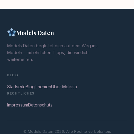
Models Daten
Models Daten begleitet dich auf dem Weg ins
Modeln – mit ehrlichen Tipps, die wirklich
weiterhelfen.
BLOG
Startseite
Blog
Themen
Über Melissa
RECHTLICHES
Impressum
Datenschutz
© Models Daten 2026. Alle Rechte vorbehalten.