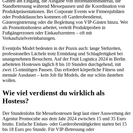
Gästen am Eingang, die Ausgabe von Informationsmaterial, die
Standbetreuung während Messepausen und die Koordination von
Produktpräsentationen. Bei Corporate Events wie Firmenjubiläen
oder Produktlaunches kommen oft Garderobendienst,
Gästeregistrierung oder die Begleitung von VIP-Gästen hinzu. Wer
als Promotionhostess arbeitet, verteilt Produktproben in
Fußgängerzonen oder Einkaufszentren – oft mit
Verkaufszielvereinbarungen.
Eventjobs Model bedeuten in der Praxis auch: lange Stehzeiten,
professionelles Lächeln trotz Ermüdung und Schlagfertigkeit bei
unangenehmen Besuchern. Auf der Fruit Logistica 2024 in Berlin
arbeiteten Hostessen täglich 8 bis 10 Stunden durchgehend, mit
zwei 15-minütigen Pausen. Das erfordert körperliche Fitness und
mentale Ausdauer – kein Job für Models, die nur schön dastehen
wollen.
Wie viel verdienst du wirklich als
Hostess?
Der Stundenlohn für Messehostessen liegt laut einer Auswertung der
Agentur Promocube aus dem Jahr 2024 zwischen 15 und 35 Euro
brutto. Einfache Einlass- oder Garderobentätigkeiten starten bei 15
bis 18 Euro pro Stunde. Für VIP-Betreuung oder