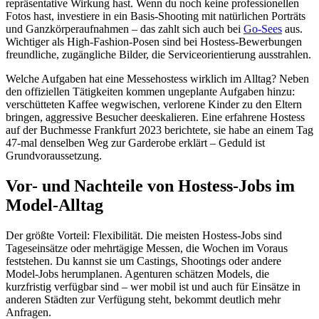
repräsentative Wirkung hast. Wenn du noch keine professionellen
Fotos hast, investiere in ein Basis-Shooting mit natürlichen Porträts
und Ganzkörperaufnahmen – das zahlt sich auch bei
Go-Sees
aus.
Wichtiger als High-Fashion-Posen sind bei Hostess-Bewerbungen
freundliche, zugängliche Bilder, die Serviceorientierung ausstrahlen.
Welche Aufgaben hat eine Messehostess wirklich im Alltag? Neben
den offiziellen Tätigkeiten kommen ungeplante Aufgaben hinzu:
verschütteten Kaffee wegwischen, verlorene Kinder zu den Eltern
bringen, aggressive Besucher deeskalieren. Eine erfahrene Hostess
auf der Buchmesse Frankfurt 2023 berichtete, sie habe an einem Tag
47-mal denselben Weg zur Garderobe erklärt – Geduld ist
Grundvoraussetzung.
Vor- und Nachteile von Hostess-Jobs im
Model-Alltag
Der größte Vorteil: Flexibilität. Die meisten Hostess-Jobs sind
Tageseinsätze oder mehrtägige Messen, die Wochen im Voraus
feststehen. Du kannst sie um Castings, Shootings oder andere
Model-Jobs herumplanen. Agenturen schätzen Models, die
kurzfristig verfügbar sind – wer mobil ist und auch für Einsätze in
anderen Städten zur Verfügung steht, bekommt deutlich mehr
Anfragen.