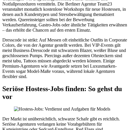
Notfallprozeduren vermitteln. Die Berliner Agentur Team23
veranstaltet monatlich kostenlose Workshops für neue Hostessen, in
denen auch Kundentypen und Stressbewältigung thematisiert
werden. Quereinsteiger sollten bei der Bewerbung
Verkaufserfahrung, Gastro-Jobs oder ähnliche Tätigkeiten erwähnen
– das erhöht die Chancen auf den ersten Einsatz.
Dresscode ist strikt: Auf Messen oft einheitliche Outfits in Corporate
Colors, die von der Agentur gestellt werden. Bei VIP-Events gilt
meist Business-Dresscode mit schwarzem Blazer, weißer Bluse und
geschlossenen Pumps. Piercings außer dezenten Ohrsteckern sind
meist tabu, Tattoos müssen abgedeckt werden können. Einige
Premium-Agenturen wie Avantgarde setzen bei Luxusmarken-
Events sogar Model-Maße voraus, während lokale Agenturen
flexibler sind.
Seriöse Hostess-Jobs finden: So gehst du
vor
Der Markt ist unübersichtlich, schwarze Schafe gibt es reichlich.
Seriöse Agenturen verlangen keine Vorabgebühren für
Karteieinträge oder Sedcard-Erstellung. Red Flags sind