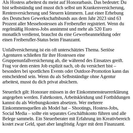
Als Hostess arbeitest du meist auf Honorarbasis. Das bedeutet: Du
bist selbstständig und musst dich selbst um Krankenversicherung,
Rentenversicherung und Steuern kümmern. Laut einer Erhebung
des Deutschen Gewerkschaftsbunds aus dem Jahr 2023 sind 63
Prozent aller Messehostessen als Freiberufler registriert. Wenn du
regelmäßig Hostess-Jobs annimmst und mehr als 520 Euro
monatlich verdienst, brauchst du eine Gewerbeanmeldung oder
einen Freiberufler-Status beim Finanzamt.
Unfallversicherung ist ein oft unterschätztes Thema. Seriöse
Agenturen schließen für ihre Hostessen eine
Gruppenunfallversicherung ab, die während des Einsatzes greift.
Frag vor dem ersten Job explizit nach, ob du versichert bist –
besonders bei sportlichen Events oder Outdoor-Promotion kann das
entscheidend sein. Wenn du als Selbstständige ohne Agentur
arbeitest, musst du dich privat absichern.
Steuerlich gilt: Honorare müssen in der Einkommensteuererklärung
angegeben werden. Fahrtkosten, Arbeitskleidung und Fortbildungen
kannst du als Werbungskosten absetzen. Wer mehrere
Einkommensquellen als Model hat – Shootings, Hostess-Jobs,
Social Media – sollte ein separates Geschäftskonto führen und alle
Belege sammeln. Ein Steuerberater mit Erfahrung im Kreativbereich
kostet zwar Geld, spart aber langfristig Ärger mit dem Finanzamt.