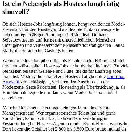
Ist ein Nebenjob als Hostess langfristig
sinnvoll?
Ob sich Hostess-Jobs langfristig lohnen, hängt von deinen Model-
Zielen ab. Für den Einstieg und als flexible Einkommensquelle
neben unregelmäßigen Shootings sind sie ideal. Du baust
Selbstbewussung auf, lernst mit unterschiedlichen Menschen
umzugehen und verbesserst deine Präsentationsfähigkeiten – alles
Skills, die dir auch bei Castings helfen.
Wenn du jedoch hauptberuflich als Fashion- oder Editorial-Model
arbeiten willst, sollten Hostess-Jobs nicht überhandnehmen. Zu viele
Stehzeiten belasten Gelenke und Füße, die du für Laufsteg-Jobs
brauchst. Models, die parallel zur Hostess-Tätigkeit ihre
Portfolio-
Auswahl
vernachlässigen, verlieren den Anschluss an die
Modeszene. Setze Prioritäten: Hostessing als Überbrückung ja, als
Haupteinnahmequelle nur dann, wenn Model-Jobs noch nicht
ausreichen.
Manche Hostessen steigen nach einigen Jahren ins Event-
Management auf. Wer organisatorisches Talent hat und gerne
koordiniert, kann nach 2 bis 3 Jahren Berufserfahrung in
Festanstellung bei Hostess-Agenturen oder Event-Firmen wechseln.
Dort liegen die Gehälter bei 2.800 bis 3.800 Euro brutto monatlich