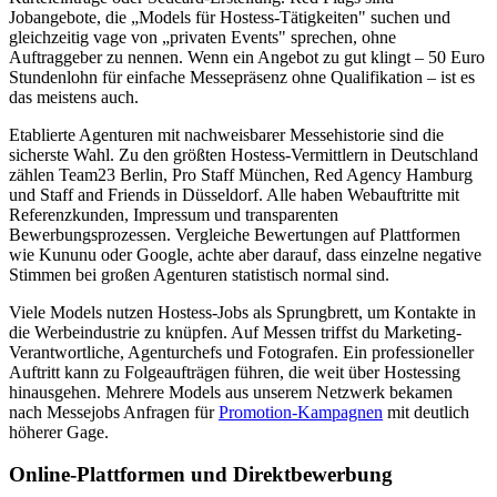
Jobangebote, die „Models für Hostess-Tätigkeiten" suchen und
gleichzeitig vage von „privaten Events" sprechen, ohne
Auftraggeber zu nennen. Wenn ein Angebot zu gut klingt – 50 Euro
Stundenlohn für einfache Messepräsenz ohne Qualifikation – ist es
das meistens auch.
Etablierte Agenturen mit nachweisbarer Messehistorie sind die
sicherste Wahl. Zu den größten Hostess-Vermittlern in Deutschland
zählen Team23 Berlin, Pro Staff München, Red Agency Hamburg
und Staff and Friends in Düsseldorf. Alle haben Webauftritte mit
Referenzkunden, Impressum und transparenten
Bewerbungsprozessen. Vergleiche Bewertungen auf Plattformen
wie Kununu oder Google, achte aber darauf, dass einzelne negative
Stimmen bei großen Agenturen statistisch normal sind.
Viele Models nutzen Hostess-Jobs als Sprungbrett, um Kontakte in
die Werbeindustrie zu knüpfen. Auf Messen triffst du Marketing-
Verantwortliche, Agenturchefs und Fotografen. Ein professioneller
Auftritt kann zu Folgeaufträgen führen, die weit über Hostessing
hinausgehen. Mehrere Models aus unserem Netzwerk bekamen
nach Messejobs Anfragen für
Promotion-Kampagnen
mit deutlich
höherer Gage.
Online-Plattformen und Direktbewerbung