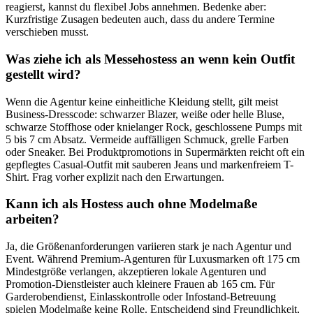
reagierst, kannst du flexibel Jobs annehmen. Bedenke aber:
Kurzfristige Zusagen bedeuten auch, dass du andere Termine
verschieben musst.
Was ziehe ich als Messehostess an wenn kein Outfit
gestellt wird?
Wenn die Agentur keine einheitliche Kleidung stellt, gilt meist
Business-Dresscode: schwarzer Blazer, weiße oder helle Bluse,
schwarze Stoffhose oder knielanger Rock, geschlossene Pumps mit
5 bis 7 cm Absatz. Vermeide auffälligen Schmuck, grelle Farben
oder Sneaker. Bei Produktpromotions in Supermärkten reicht oft ein
gepflegtes Casual-Outfit mit sauberen Jeans und markenfreiem T-
Shirt. Frag vorher explizit nach den Erwartungen.
Kann ich als Hostess auch ohne Modelmaße
arbeiten?
Ja, die Größenanforderungen variieren stark je nach Agentur und
Event. Während Premium-Agenturen für Luxusmarken oft 175 cm
Mindestgröße verlangen, akzeptieren lokale Agenturen und
Promotion-Dienstleister auch kleinere Frauen ab 165 cm. Für
Garderobendienst, Einlasskontrolle oder Infostand-Betreuung
spielen Modelmaße keine Rolle. Entscheidend sind Freundlichkeit,