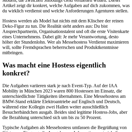
Models, die zwischen Shootings Geld verdienen wollen. Dieser
Artikel zeigt dir konkret, welche Aufgaben auf dich zukommen, was
du wirklich verdienst und welche Anforderungen Agenturen stellen.
Hostess werden als Model hat nichts mit dem Klischee der reinen
Deko-Figur zu tun. Die Realität sieht anders aus: Du bist
Ansprechpartnerin, Organisationstalent und oft die erste Visitenkarte
eines Unternehmens. Dabei gilt: Je mehr Verantwortung, desto
höher der Stundenlohn. Wer als Messehostess Verdienst maximieren
will, sollte Fremdsprachen beherrschen und Produktkenntnisse
mitbringen.
Was macht eine Hostess eigentlich
konkret?
Die Aufgaben variieren stark je nach Event-Typ. Auf der IAA
Mobility in München 2023 waren 800 Hostessen im Einsatz, die
unterschiedlichste Tätigkeiten übernahmen. Eine Messehostess am
BMW-Stand erklärte Elektroantriebe auf Englisch und Deutsch,
während eine Kollegin zwei Hallen weiter ausschließlich
Besucherbändchen ausgab. Beides sind legitime Hostess-Jobs, aber
die Bezahlung unterschied sich um bis zu 50 Prozent.
Typische Aufgaben als Messehostess umfassen die Begrüßung von