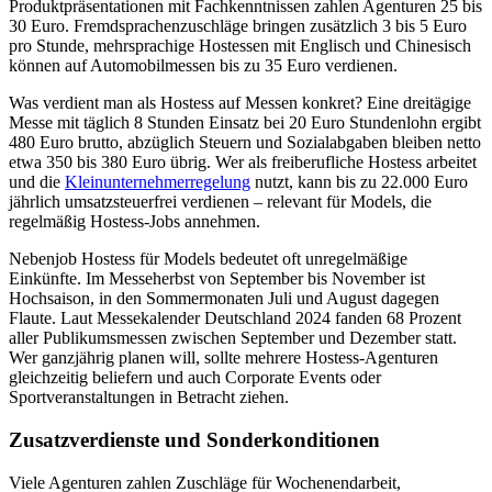
Produktpräsentationen mit Fachkenntnissen zahlen Agenturen 25 bis
30 Euro. Fremdsprachenzuschläge bringen zusätzlich 3 bis 5 Euro
pro Stunde, mehrsprachige Hostessen mit Englisch und Chinesisch
können auf Automobilmessen bis zu 35 Euro verdienen.
Was verdient man als Hostess auf Messen konkret? Eine dreitägige
Messe mit täglich 8 Stunden Einsatz bei 20 Euro Stundenlohn ergibt
480 Euro brutto, abzüglich Steuern und Sozialabgaben bleiben netto
etwa 350 bis 380 Euro übrig. Wer als freiberufliche Hostess arbeitet
und die
Kleinunternehmerregelung
nutzt, kann bis zu 22.000 Euro
jährlich umsatzsteuerfrei verdienen – relevant für Models, die
regelmäßig Hostess-Jobs annehmen.
Nebenjob Hostess für Models bedeutet oft unregelmäßige
Einkünfte. Im Messeherbst von September bis November ist
Hochsaison, in den Sommermonaten Juli und August dagegen
Flaute. Laut Messekalender Deutschland 2024 fanden 68 Prozent
aller Publikumsmessen zwischen September und Dezember statt.
Wer ganzjährig planen will, sollte mehrere Hostess-Agenturen
gleichzeitig beliefern und auch Corporate Events oder
Sportveranstaltungen in Betracht ziehen.
Zusatzverdienste und Sonderkonditionen
Viele Agenturen zahlen Zuschläge für Wochenendarbeit,