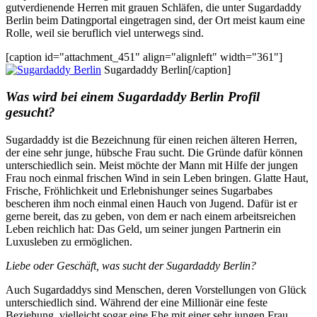
gutverdienende Herren mit grauen Schläfen, die unter Sugardaddy
Berlin beim Datingportal eingetragen sind, der Ort meist kaum eine
Rolle, weil sie beruflich viel unterwegs sind.
[caption id="attachment_451" align="alignleft" width="361"]
Sugardaddy Berlin[/caption]
Was wird bei einem Sugardaddy Berlin Profil
gesucht?
Sugardaddy ist die Bezeichnung für einen reichen älteren Herren,
der eine sehr junge, hübsche Frau sucht. Die Gründe dafür können
unterschiedlich sein. Meist möchte der Mann mit Hilfe der jungen
Frau noch einmal frischen Wind in sein Leben bringen. Glatte Haut,
Frische, Fröhlichkeit und Erlebnishunger seines Sugarbabes
bescheren ihm noch einmal einen Hauch von Jugend. Dafür ist er
gerne bereit, das zu geben, von dem er nach einem arbeitsreichen
Leben reichlich hat: Das Geld, um seiner jungen Partnerin ein
Luxusleben zu ermöglichen.
Liebe oder Geschäft, was sucht der Sugardaddy Berlin?
Auch Sugardaddys sind Menschen, deren Vorstellungen von Glück
unterschiedlich sind. Während der eine Millionär eine feste
Beziehung, vielleicht sogar eine Ehe mit einer sehr jungen Frau