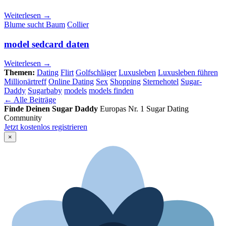
Weiterlesen →
Blume sucht Baum
Collier
model sedcard daten
Weiterlesen →
Themen:
Dating
Flirt
Golfschläger
Luxusleben
Luxusleben führen
Millionärtreff
Online Dating
Sex
Shopping
Sternehotel
Sugar-
Daddy
Sugarbaby
models
models finden
← Alle Beiträge
Finde Deinen Sugar Daddy
Europas Nr. 1 Sugar Dating
Community
Jetzt kostenlos registrieren
×