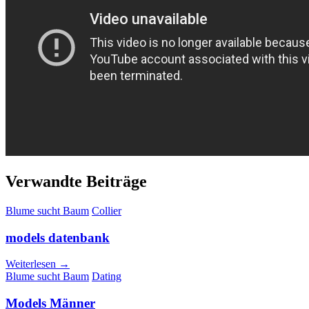
Verwandte Beiträge
Blume sucht Baum
Collier
models datenbank
Weiterlesen →
Blume sucht Baum
Dating
Models Männer