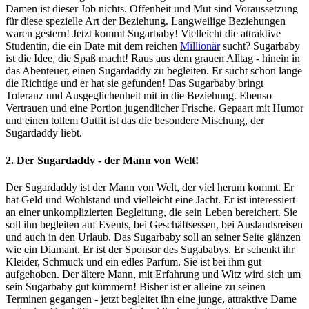
Damen ist dieser Job nichts. Offenheit und Mut sind Voraussetzung
für diese spezielle Art der Beziehung. Langweilige Beziehungen
waren gestern! Jetzt kommt Sugarbaby! Vielleicht die attraktive
Studentin, die ein Date mit dem reichen
Millionär
sucht? Sugarbaby
ist die Idee, die Spaß macht! Raus aus dem grauen Alltag - hinein in
das Abenteuer, einen Sugardaddy zu begleiten. Er sucht schon lange
die Richtige und er hat sie gefunden! Das Sugarbaby bringt
Toleranz und Ausgeglichenheit mit in die Beziehung. Ebenso
Vertrauen und eine Portion jugendlicher Frische. Gepaart mit Humor
und einen tollem Outfit ist das die besondere Mischung, der
Sugardaddy liebt.
2. Der Sugardaddy - der Mann von Welt!
Der Sugardaddy ist der Mann von Welt, der viel herum kommt. Er
hat Geld und Wohlstand und vielleicht eine Jacht. Er ist interessiert
an einer unkomplizierten Begleitung, die sein Leben bereichert. Sie
soll ihn begleiten auf Events, bei Geschäftsessen, bei Auslandsreisen
und auch in den Urlaub. Das Sugarbaby soll an seiner Seite glänzen
wie ein Diamant. Er ist der Sponsor des Sugababys. Er schenkt ihr
Kleider, Schmuck und ein edles Parfüm. Sie ist bei ihm gut
aufgehoben. Der ältere Mann, mit Erfahrung und Witz wird sich um
sein Sugarbaby gut kümmern! Bisher ist er alleine zu seinen
Terminen gegangen - jetzt begleitet ihn eine junge, attraktive Dame