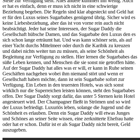
Stelle zur Verfügung steht. Alles andere kümmert ihn wenig. Auch
er hat es einfach, denn er muss ich nicht in eine schwierige
Beziehung begeben. Die Regeln sind klar abgesteckt und Geld hat
er für den Luxus seines Sugarbabes genügend übrig. Sicher wird es
keine Liebesbeziehung, aber das ist von vorne rein auch nicht
beabsichtigt. Jeder hat seine Interessen, der Sugar Daddy die
Gesellschaft hübsche Damen, und das Sugarbabe den Luxus den es
sich schon lange erträumt hat. Und was kann schöner sein, als auf
einer Yacht durchs Mittelmeer oder durch die Karibik zu kreuzen
und dabei nichts weiter tun zu müssen, als seine Schönheit als
Begleitung zur Verfügung zu stellen. Hier lernen die Sugarbabes das
süße Leben kennen, und Menschen die sie sonst nie getroffen hätte.
Auf der Sugar Daddy hat alles was er will, er kann in Ruhe seinen
Geschäften nachgehen wobei ihm niemand stört und wenn er
Gesellschaft haben möchte, dann ist sein Sugarbabe sofort zur
Verfügung. Ein Leben in den teuersten Hotels, was sich sonst
wirklich nur die Superreichen leisten können, steht den Sugarbabes
offen. Der Sugar Daddy sorgt dafür, das unter 5 Sternen kein Hotel
angesteuert wird. Der Champagner fließt in Strömen und so wird
der Luxus befriedigt. Luxuriös leben, solange die Jugend und die
Schönheit es erlauben. Denn ein Sugar Daddy will etwas Junges
und Schönes an seiner Seite wissen, eine zerknitterte Ehefrau hatte
oder hat er schon. Dafür ist er als Sugar Daddy nicht bereit, Geld
auszugeben.