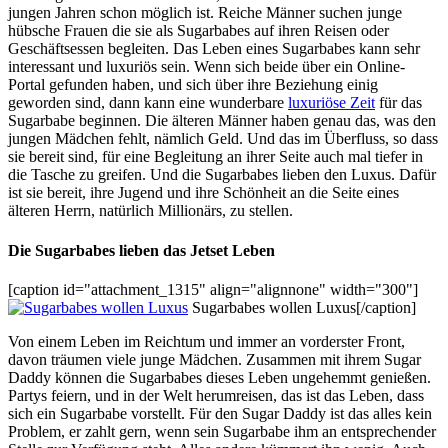
jungen Jahren schon möglich ist. Reiche Männer suchen junge
hübsche Frauen die sie als Sugarbabes auf ihren Reisen oder
Geschäftsessen begleiten. Das Leben eines Sugarbabes kann sehr
interessant und luxuriös sein. Wenn sich beide über ein Online-
Portal gefunden haben, und sich über ihre Beziehung einig
geworden sind, dann kann eine wunderbare
luxuriöse Zeit
für das
Sugarbabe beginnen. Die älteren Männer haben genau das, was den
jungen Mädchen fehlt, nämlich Geld. Und das im Überfluss, so dass
sie bereit sind, für eine Begleitung an ihrer Seite auch mal tiefer in
die Tasche zu greifen. Und die Sugarbabes lieben den Luxus. Dafür
ist sie bereit, ihre Jugend und ihre Schönheit an die Seite eines
älteren Herrn, natürlich Millionärs, zu stellen.
Die Sugarbabes lieben das Jetset Leben
[caption id="attachment_1315" align="alignnone" width="300"]
Sugarbabes wollen Luxus[/caption]
Von einem Leben im Reichtum und immer an vorderster Front,
davon träumen viele junge Mädchen. Zusammen mit ihrem Sugar
Daddy können die Sugarbabes dieses Leben ungehemmt genießen.
Partys feiern, und in der Welt herumreisen, das ist das Leben, dass
sich ein Sugarbabe vorstellt. Für den Sugar Daddy ist das alles kein
Problem, er zahlt gern, wenn sein Sugarbabe ihm an entsprechender