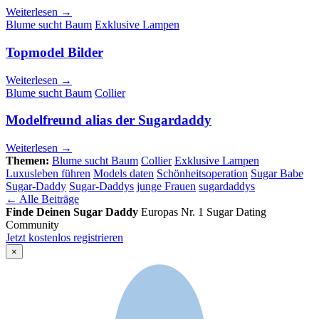
Weiterlesen →
Blume sucht Baum
Exklusive Lampen
Topmodel Bilder
Weiterlesen →
Blume sucht Baum
Collier
Modelfreund alias der Sugardaddy
Weiterlesen →
Themen:
Blume sucht Baum
Collier
Exklusive Lampen
Luxusleben führen
Models daten
Schönheitsoperation
Sugar Babe
Sugar-Daddy
Sugar-Daddys
junge Frauen
sugardaddys
← Alle Beiträge
Finde Deinen Sugar Daddy
Europas Nr. 1 Sugar Dating
Community
Jetzt kostenlos registrieren
×