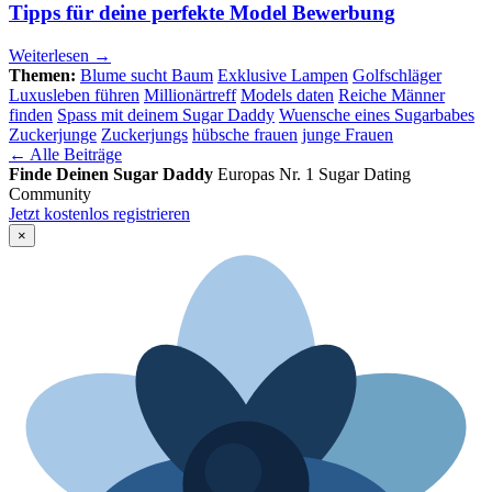
Tipps für deine perfekte Model Bewerbung
Weiterlesen →
Themen:
Blume sucht Baum
Exklusive Lampen
Golfschläger
Luxusleben führen
Millionärtreff
Models daten
Reiche Männer
finden
Spass mit deinem Sugar Daddy
Wuensche eines Sugarbabes
Zuckerjunge
Zuckerjungs
hübsche frauen
junge Frauen
← Alle Beiträge
Finde Deinen Sugar Daddy
Europas Nr. 1 Sugar Dating
Community
Jetzt kostenlos registrieren
×