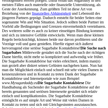
vermögenden Herren pflegen. Dafür erhält das Sugarbaby in den
meisten Fällen auch materielle oder finanzielle Unterstützung, als
Geste der Anerkennung. Zum größten Teil ist diese Art von
Beziehung von der
finanziellen Abhängigkeit
und Lebensstil des
jüngeren Partners geprägt. Dadurch entsteht für beider Seiten eine
sogenannte Win and Win Situation. Jedoch sollten beide Partner im
Vorfeld alle Bedingungen und Grenzen einvernehmlich vereinbaren.
Des weiteren sollte es auch zu keiner einseitigen Bindung kommen
und sich zu intensive Gefühle entwickeln. Wenn man diese kleinen
Regeln berücksichtigt, können beide nur davon profitieren und die
Vorzüge voll und ganz genießen. Hierfür eignet sich äußerst
hervorragend eine seriöse Sugarbabe Kontaktbörse!
Die Suche nach
Sugarbabes
Mittlerweile gestaltet sich die Suche nach der richtigen
Dame hierfür, nicht mehr so kompliziert und aufwendig wie früher.
Die Sugarbabe Kontaktbörse hat vieles erleichtert, indem man(n)
nun gezielt aber diskret seinen Gelüsten nachgehen kann. Nun hat
man die Möglichkeit einfach und schnell mit sehr vielen Damen in
kennenzulernen und in Kontakt zu treten Dank der Sugarbabe
Kontaktbörse und Internetportale wie zum Beispiel
www.Mysugardaddy.eu
Die Sugarbabe Kontakbörse
Die
Handhabung als Suchender der Sugarbabe Kontaktbörse auf der
bereits genannten und seriösen Interneseite gestaltet sich relativ
einfach und komplikationslos. Die Sugarbabe Kontaktbörse
ermöglicht es auf simple Art und Weise mit vielen Damen in
Kontakt zu treten und sich mit Gleichgesinnten auszutauschen.