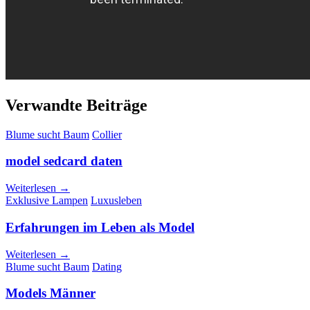
Verwandte Beiträge
Blume sucht Baum
Collier
model sedcard daten
Weiterlesen →
Exklusive Lampen
Luxusleben
Erfahrungen im Leben als Model
Weiterlesen →
Blume sucht Baum
Dating
Models Männer