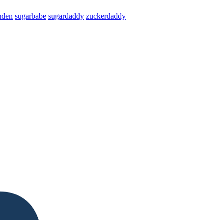
nden
sugarbabe
sugardaddy
zuckerdaddy