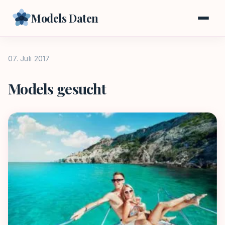
Models Daten
07. Juli 2017
Models gesucht