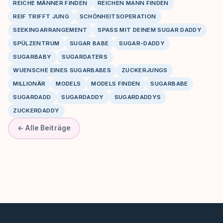
REICHE MÄNNER FINDEN
REICHEN MANN FINDEN
REIF TRIFFT JUNG
SCHÖNHEITSOPERATION
SEEKINGARRANGEMENT
SPASS MIT DEINEM SUGAR DADDY
SPÜLZENTRUM
SUGAR BABE
SUGAR-DADDY
SUGARBABY
SUGARDATERS
WUENSCHE EINES SUGARBABES
ZUCKERJUNGS
MILLIONÄR
MODELS
MODELS FINDEN
SUGARBABE
SUGARDADD
SUGARDADDY
SUGARDADDYS
ZUCKERDADDY
← Alle Beiträge