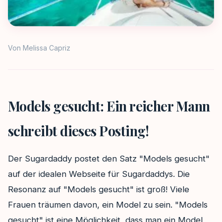
Von
Melissa Capriz
Models gesucht: Ein reicher Mann
schreibt dieses Posting!
Der Sugardaddy postet den Satz "Models gesucht"
auf der idealen Webseite für Sugardaddys. Die
Resonanz auf "Models gesucht" ist groß!
Viele
Frauen träumen davon, ein Model zu sein. "Models
gesucht" ist eine Möglichkeit, dass man ein Model