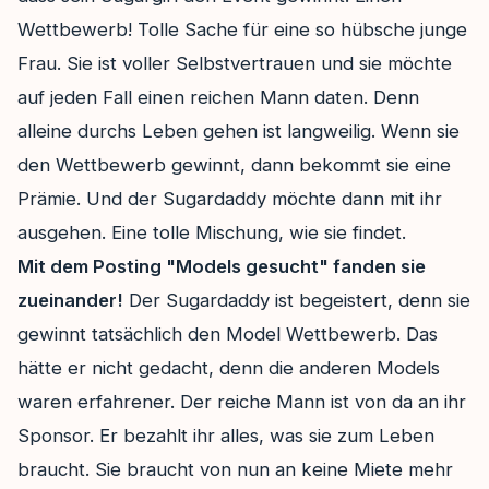
Wettbewerb! Tolle Sache für eine so hübsche junge
Frau. Sie ist voller Selbstvertrauen und sie möchte
auf jeden Fall einen reichen Mann daten. Denn
alleine durchs Leben gehen ist langweilig. Wenn sie
den Wettbewerb gewinnt, dann bekommt sie eine
Prämie. Und der Sugardaddy möchte dann mit ihr
ausgehen. Eine tolle Mischung, wie sie findet.
Mit dem Posting "Models gesucht" fanden sie
zueinander!
Der Sugardaddy ist begeistert, denn sie
gewinnt tatsächlich den Model Wettbewerb. Das
hätte er nicht gedacht, denn die anderen Models
waren erfahrener. Der reiche Mann ist von da an ihr
Sponsor. Er bezahlt ihr alles, was sie zum Leben
braucht. Sie braucht von nun an keine Miete mehr