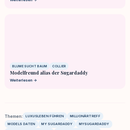
BLUME SUCHT BAUM
COLLIER
Modelfreund alias der Sugardaddy
Weiterlesen →
Themen:
LUXUSLEBEN FÜHREN
MILLIONÄRTREFF
MODELS DATEN
MY SUGARDADDY
MYSUGARDADDY