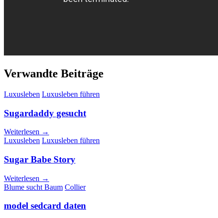
Verwandte Beiträge
Luxusleben
Luxusleben führen
Sugardaddy gesucht
Weiterlesen →
Luxusleben
Luxusleben führen
Sugar Babe Story
Weiterlesen →
Blume sucht Baum
Collier
model sedcard daten