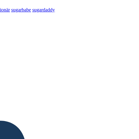
lionär
sugarbabe
sugardaddy