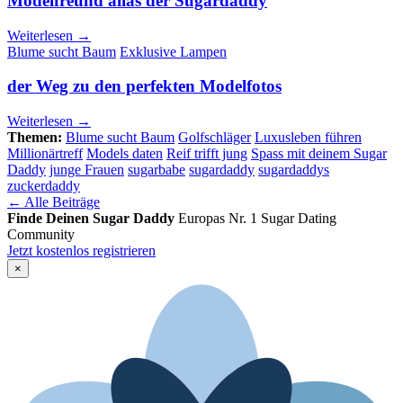
Modelfreund alias der Sugardaddy
Weiterlesen →
Blume sucht Baum
Exklusive Lampen
der Weg zu den perfekten Modelfotos
Weiterlesen →
Themen:
Blume sucht Baum
Golfschläger
Luxusleben führen
Millionärtreff
Models daten
Reif trifft jung
Spass mit deinem Sugar
Daddy
junge Frauen
sugarbabe
sugardaddy
sugardaddys
zuckerdaddy
← Alle Beiträge
Finde Deinen Sugar Daddy
Europas Nr. 1 Sugar Dating
Community
Jetzt kostenlos registrieren
×