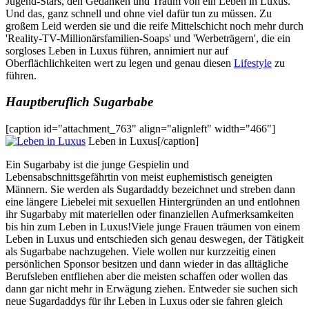
Jugend-Stars, den Gedanken und Traum von ein Leben in Luxus.
Und das, ganz schnell und ohne viel dafür tun zu müssen. Zu
großem Leid werden sie und die reife Mittelschicht noch mehr durch
'Reality-TV-Millionärsfamilien-Soaps' und 'Werbeträgern', die ein
sorgloses Leben in Luxus führen, annimiert nur auf
Oberflächlichkeiten wert zu legen und genau diesen
Lifestyle
zu
führen.
Hauptberuflich Sugarbabe
[caption id="attachment_763" align="alignleft" width="466"]
Leben in Luxus[/caption]
Ein Sugarbaby ist die junge Gespielin und
Lebensabschnittsgefährtin von meist euphemistisch geneigten
Männern. Sie werden als Sugardaddy bezeichnet und streben dann
eine längere Liebelei mit sexuellen Hintergründen an und entlohnen
ihr Sugarbaby mit materiellen oder finanziellen Aufmerksamkeiten
bis hin zum Leben in Luxus!Viele junge Frauen träumen von einem
Leben in Luxus und entschieden sich genau deswegen, der Tätigkeit
als Sugarbabe nachzugehen. Viele wollen nur kurzzeitig einen
persönlichen Sponsor besitzen und dann wieder in das alltägliche
Berufsleben entfliehen aber die meisten schaffen oder wollen das
dann gar nicht mehr in Erwägung ziehen. Entweder sie suchen sich
neue Sugardaddys für ihr Leben in Luxus oder sie fahren gleich