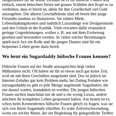
einfach, einem betuchten Herrn mit grauen Schläfen den Kopf so zu
verdrehen, dass er bereit ist, allein für ihre Gesellschaft viel Geld
auszugeben. Die älteren Geschäftsleute sind oft bereit ihre junge
Freundin rundum zu finanzieren. Sie zahlen Miete,
Lebenshaltungskosten und natürlich Luxusdinge wie Designermode
und den Urlaub in der Karibik. Viele erwarten dafür erstaunlich
geringe Gegenleistungen, wollen z. B. nur mit ihrer Eroberung
gesehen und bewundert werden. In vielen solcher Beziehungen
spielt auch Sex ein Rolle und die jungen Damen sind für ein
bequemes Leben gerne dazu bereit.
Wo lernt ein Sugardaddy hübsche Frauen kennen?
Hübsche Frauen auf der Straße anzusprechen liegt vielen
Millionären nicht. Oft haben sie für so etwas auch gar keine Zeit,
weil sie mit ihren Geschäften ausgelastet sind. Das ist jedoch im
Internet-Zeitalter gar kein Problem mehr, bei Dating Portalen wie
mysugardaddy.eu gibt es jede Menge angehende Sugarbabes, die
nur darauf warten, kontaktiert zu werden. Die jungen hübschen
Frauen suchen manchmal nur ab und u ein wenig Luxus, andere
möchten ihr komplettes Leben gesponsert haben. Am besten ist es,
schon beim Kennenlernen hübsche Frauen gleich zu fragen, was sie
sich von ihrem Sugardady erhoffen. Es wäre Zeitverschwendung,
wenn ein reicher Mann, der ein Begleitung für gelegentliche Treffen