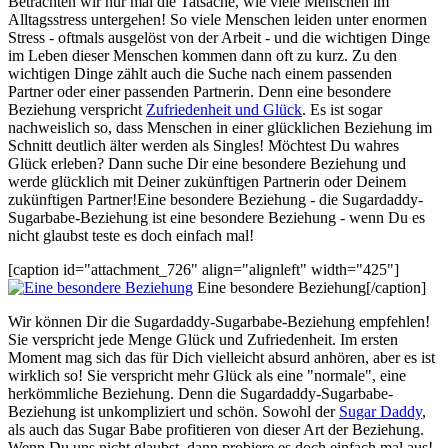
Betrachten wir nur mal die Tatsache, wie viele Menschen im
Alltagsstress untergehen! So viele Menschen leiden unter enormen
Stress - oftmals ausgelöst von der Arbeit - und die wichtigen Dinge
im Leben dieser Menschen kommen dann oft zu kurz. Zu den
wichtigen Dinge zählt auch die Suche nach einem passenden
Partner oder einer passenden Partnerin. Denn eine besondere
Beziehung verspricht
Zufriedenheit und Glück
. Es ist sogar
nachweislich so, dass Menschen in einer glücklichen Beziehung im
Schnitt deutlich älter werden als Singles! Möchtest Du wahres
Glück erleben? Dann suche Dir eine besondere Beziehung und
werde glücklich mit Deiner zukünftigen Partnerin oder Deinem
zukünftigen Partner!Eine besondere Beziehung - die Sugardaddy-
Sugarbabe-Beziehung ist eine besondere Beziehung - wenn Du es
nicht glaubst teste es doch einfach mal!
[caption id="attachment_726" align="alignleft" width="425"]
Eine besondere Beziehung[/caption]
Wir können Dir die Sugardaddy-Sugarbabe-Beziehung empfehlen!
Sie verspricht jede Menge Glück und Zufriedenheit. Im ersten
Moment mag sich das für Dich vielleicht absurd anhören, aber es ist
wirklich so! Sie verspricht mehr Glück als eine "normale", eine
herkömmliche Beziehung. Denn die Sugardaddy-Sugarbabe-
Beziehung ist unkompliziert und schön. Sowohl der
Sugar Daddy
,
als auch das Sugar Babe profitieren von dieser Art der Beziehung.
Wenn Du uns nicht glaubst, dann probiere es doch einfach mal aus!