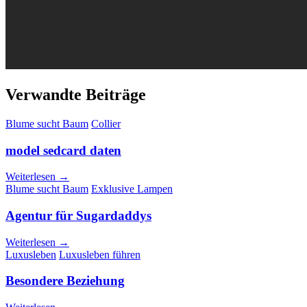
Verwandte Beiträge
Blume sucht Baum
Collier
model sedcard daten
Weiterlesen →
Blume sucht Baum
Exklusive Lampen
Agentur für Sugardaddys
Weiterlesen →
Luxusleben
Luxusleben führen
Besondere Beziehung