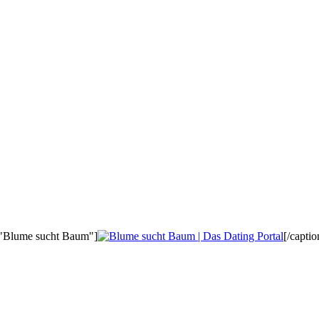
n="Blume sucht Baum"]
[/captio