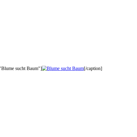
n="Blume sucht Baum"]
[/caption]